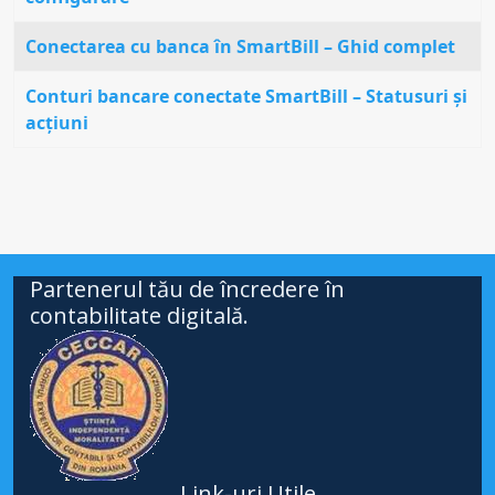
Conectarea cu banca în SmartBill – Ghid complet
Conturi bancare conectate SmartBill – Statusuri și
acțiuni
Partenerul tău de încredere în
contabilitate digitală.
Link-uri Utile